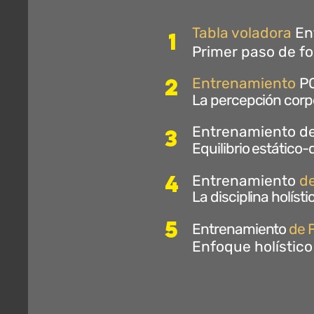
Tabla voladora
En
1
Primer paso de fo
2
Entrenamiento
P
La percepción corpo
Entrenamiento
de
3
Equilibrio estático
4
Entrenamiento
d
La disciplina holíst
5
Entrenamiento
de 
Enfoque holístico