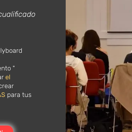
cualificado
Flyboard
nto "
ar
el
crear
AS
para tus
N