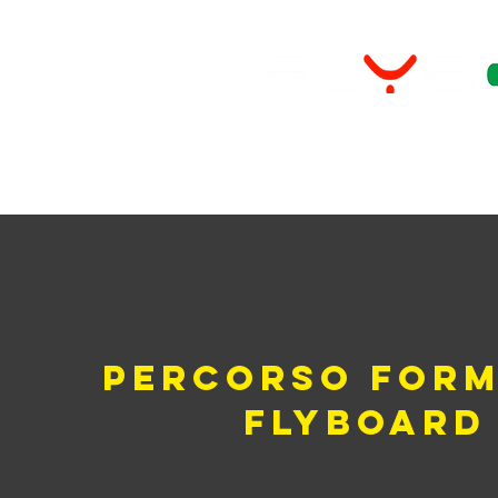
Home
Pro
Rim
Percorso Form
Flyboar