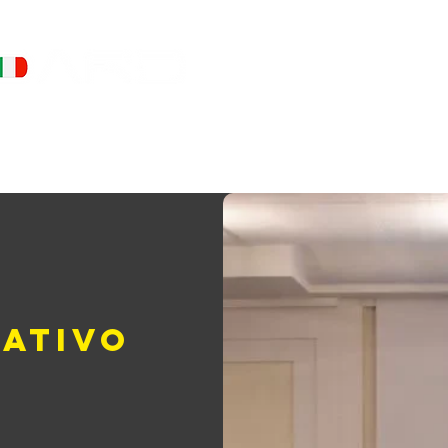
iniWellness
Capacitación
Home Fitness
ativo
d