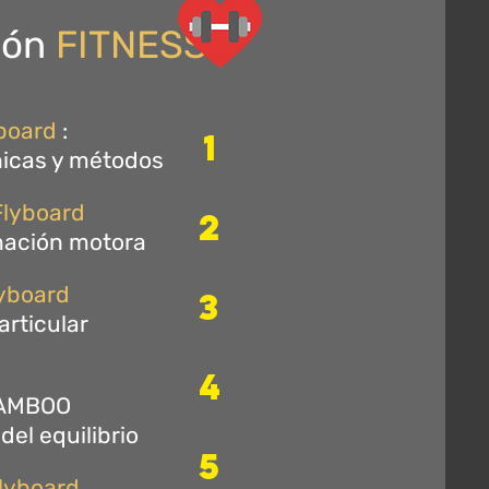
ión
FITNESS
board
:
1
nicas y métodos
Flyboard
2
inación motora
yboard
3
rticular
4
AMBOO
del equilibrio
5
lyboard