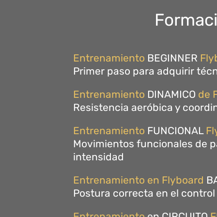
Formac
Entrenamiento
BEGINNER
Fly
Primer paso para adquirir téc
Entrenamiento
DINAMICO
de 
Resistencia aeróbica y coord
Entrenamiento
FUNCIONAL
Fl
Movimientos funcionales de pa
intensidad
Entrenamiento
en Flyboard
B
Postura correcta en el control 
Entrenamiento
en CIRCUITO
F