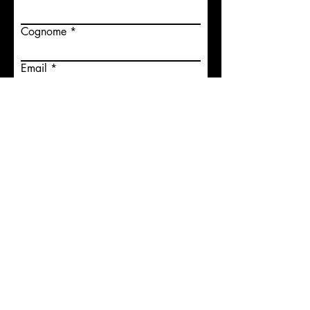
Cognome
Email
Telefono
Scrivi un messaggio
Accetto termini e condizioni
Voglio iscrivermi alla
newsletter.
Invia