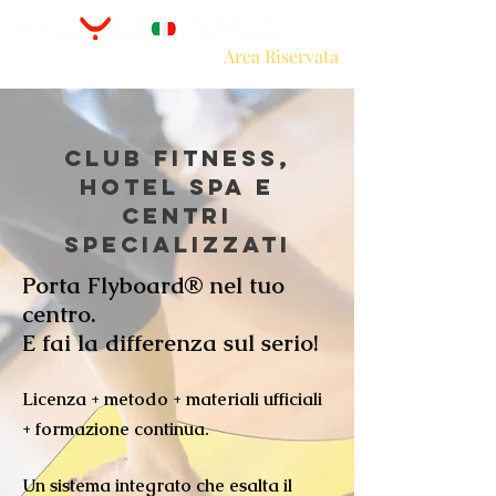
Area Riservata
Club FitneSs,
Hotel Spa e
Centri
Specializzati
Porta Flyboard® nel tuo
centro.
E fai la differenza sul serio!
Licenza + metodo + materiali ufficiali
+ formazione continua.
Un sistema integrato che esalta il