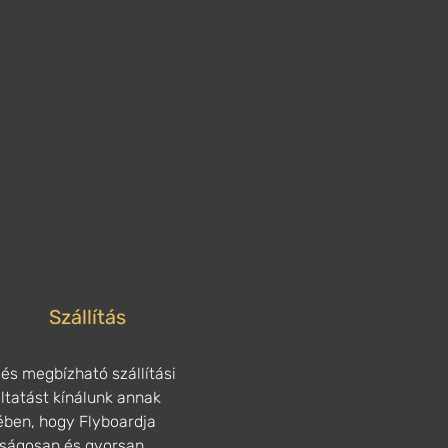
Szállítás
és megbízható szállítási
ltatást kínálunk annak
ében, hogy Flyboardja
nságosan és gyorsan