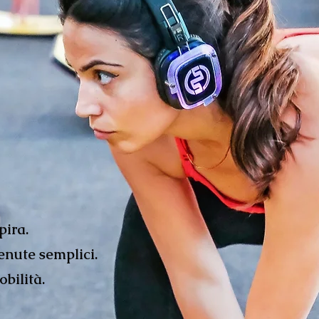
spira.
tenute semplici.
obilità.