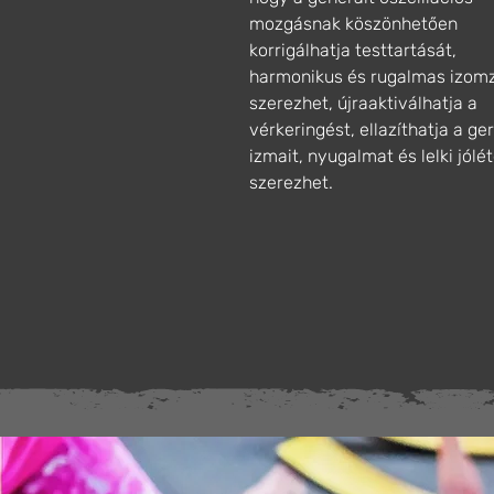
mozgásnak köszönhetően
korrigálhatja testtartását,
harmonikus és rugalmas izom
szerezhet, újraaktiválhatja a
vérkeringést, ellazíthatja a ge
izmait, nyugalmat és lelki jólé
szerezhet.