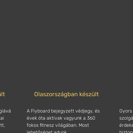
lt
Olaszországban készült
giává
A Flyboard bejegyzett védjegy, és
Gyors 
kai
évek óta aktívak vagyunk a 360
szolgá
tt,
fokos fitnesz világában. Most
érdek
lehetőséget adunk
bizto