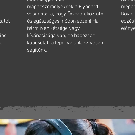
magánszemélyeknek a Flyboard
megér
vásárlására, hogy Ön szórakoztató
Rövid 
zatot
és egészséges módon edzen! Ha
edzést
bármilyen kétsége vagy
előnye
rinc
kíváncsisága van, ne habozzon
tet
kapcsolatba lépni velünk, szívesen
segítünk.