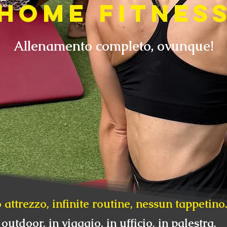
HOME FITNES
Allenamento completo, ovunque!
 attrezzo, infinite routine, nessun tappetino
outdoor, in viaggio, in ufficio, in palestra.