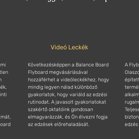
Videó Leckék
rmi
Következésképpen a Balance Board
A Flyb
tlen
Flyboard megvásárlásával
Olasz
n
hozzáférhet a videóleckékhez, hogy
építet
nék,
mindig legyen nálad különböző
termé
inti
gyakorlatok, hogy variáld az edzési
alkalm
rutinodat. A javasolt gyakorlatokat
rugal
szakértő oktatóink gondosan
Telje
zmát,
elmagyarázzák, és Ön élvezni fogja
bizton
board
az edzések előrehaladását.
edzés