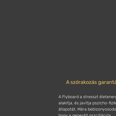
A szórakozás garantá
A Flyboard a stresszt életener
alakítja, és javítja pszicho-fizi
állapotát. Mára bebizonyosodo
hogy a generált oszcillációs