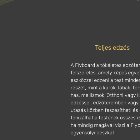
Teljes edzés
A Flyboard a tökéletes edzőte
felszerelés, amely képes egye
eszközzel edzeni a test minde
részét, mint a karok, lábak, fe
has, mellizmok.
Otthoni vagy k
edzéssel, edzőteremben vagy
utazás közben feszesítheti és
tonizálhatja testének összes i
ha mindig magával viszi a Fly
egyensúlyi deszkát.