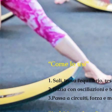
“Come lo usi”
1. Sali, trova l’equilibrio, re
2.
Inizia con oscillazioni e 
3.Passa a circuiti, forza e m