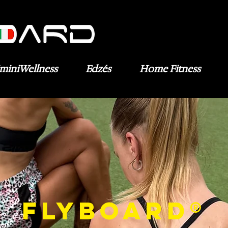
iminiWellness
Edzés
Home Fitness
FLYBOARD®