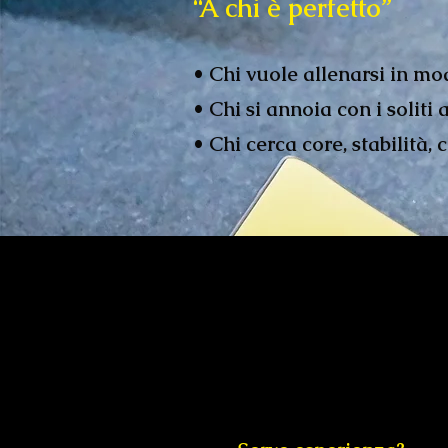
“A chi è perfetto”
• Chi vuole allenarsi in mo
• Chi si annoia con i soliti 
• Chi cerca core, stabilità,