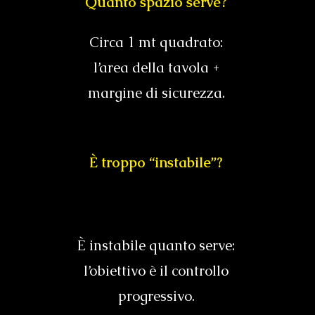
Quanto spazio serve?
Circa 1 mt quadrato:
l’area della tavola +
margine di sicurezza.
È troppo “instabile”?
È instabile quanto serve:
l’obiettivo è il controllo
progressivo.