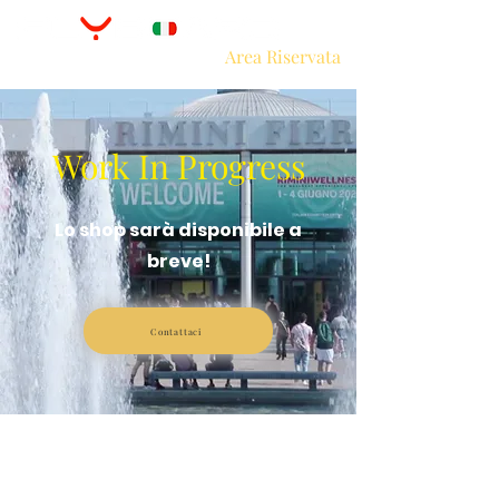
Area Riservata
Work In Progress
Lo shop sarà disponibile a
breve!
Contattaci