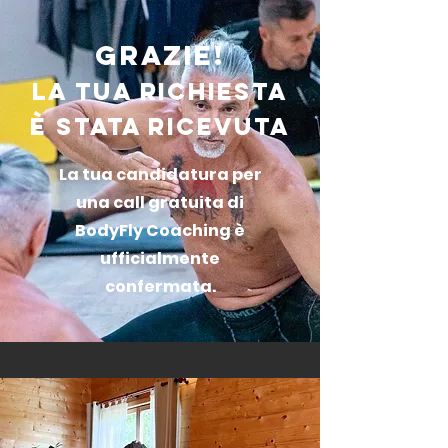
Grazie!
La tua richiesta
è stata ricevuta
La tua candidatura per
una call gratuita di
BodyFly Coaching è
ufficialmente
confermata.