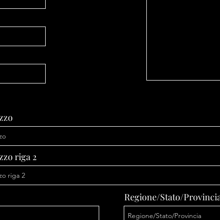
izzo
zzo riga 2
Regione/Stato/Provinci