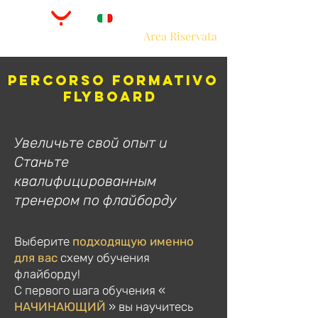
Area Riservata
Percorso Formativo
Flyboard
Увеличьте свой опыт и
Станьте
квалифицированным
тренером по флайборду
Выберите
подходящую именно
для вас
схему обучения
флайборду!
С первого шага обучения «
НАЧИНАЮЩИЙ
» вы научитесь