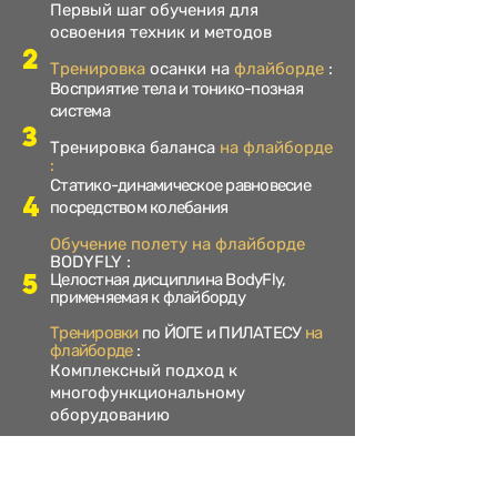
Первый шаг обучения для
освоения техник и методов
2
Тренировка
осанки на
флайборде
:
Восприятие тела и тонико-позная
система
3
Тренировка
баланса
на флайборде
:
Статико-динамическое равновесие
4
посредством колебания
Обучение
полету на флайборде
BODYFLY
:
5
Целостная дисциплина BodyFly,
применяемая к флайборду
Тренировки
по ЙОГЕ и ПИЛАТЕСУ
на
флайборде
:
Комплексный подход к
многофункциональному
оборудованию