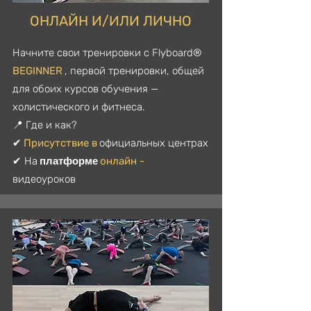
ОНЛАЙН И/ИЛИ ЛИЧНО
Начните свои тренировки с Flyboard®
BEGINNER
, первой тренировки, общей
для обоих курсов обучения —
холистического и фитнеса.
📍 Где и как?
✔
Присутствие
в
официальных центрах
платформе
✔ На
онлайн
-
видеоуроков