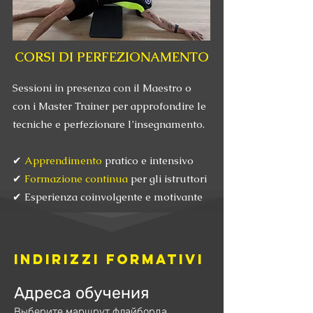
CORSI DI PERFEZIONAMENTO
Sessioni in presenza con il Maestro o
con
i Master Trainer per approfondire le
tecniche e perfezionare l’insegnamento.
✔
Apprendimento
pratico e intensivo
✔
Formazione
continua
per gli istruttori
✔ Esperienza coinvolgente e motivante
INDIRIZZI FORMATIVI
Адреса обучения
Выберите маршрут флайборда,