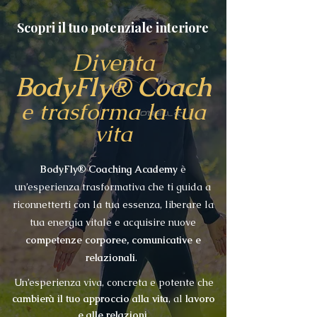
Scopri il tuo potenziale interiore
Diventa
BodyFly® Coach
e trasforma la tua
vita
BodyFly® Coaching Academy
è
un’esperienza trasformativa
che ti guida a
riconnetterti con la tua essenza, liberare la
tua energia vitale e acquisire nuove
competenze corporee, comunicative e
relazionali
.
Un’esperienza viva, concreta e potente che
cambierà il tuo approccio alla vita
, al
lavoro
e alle relazioni
.