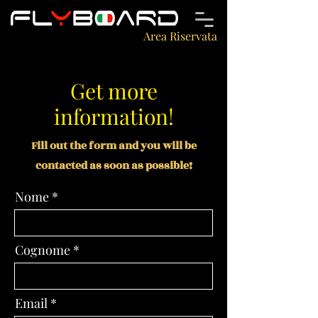
Area Riservata
Get more
information!
Fill out the form and you will be
contacted as soon as possible!
Nome
Cognome
Email